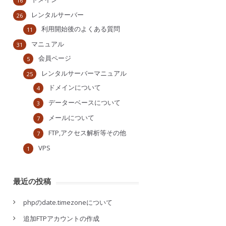
16
レンタルサーバー
26
利用開始後のよくある質問
11
マニュアル
31
会員ページ
5
レンタルサーバーマニュアル
25
ドメインについて
4
データーベースについて
3
メールについて
7
FTP,アクセス解析等その他
7
VPS
1
最近の投稿
phpのdate.timezoneについて
追加FTPアカウントの作成